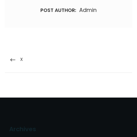
Admin
POST AUTHOR:
Nawigacja
wpisu
PREVIOUS
X
POST
Archives