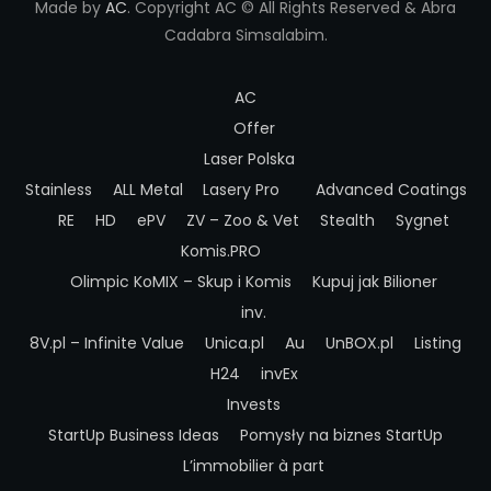
Made by
AC
. Copyright AC © All Rights Reserved & Abra
Cadabra Simsalabim.
AC
Offer
Laser Polska
Stainless
ALL Metal
Lasery Pro
Advanced Coatings
RE
HD
ePV
ZV – Zoo & Vet
Stealth
Sygnet
Komis.PRO
Olimpic
KoMIX – Skup i Komis
Kupuj jak Bilioner
inv.
8V.pl – Infinite Value
Unica.pl
Au
UnBOX.pl
Listing
H24
invEx
Invests
StartUp Business Ideas
Pomysły na biznes StartUp
L’immobilier à part