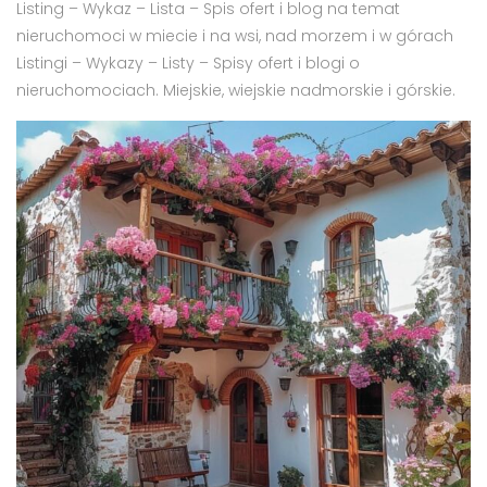
Listing – Wykaz – Lista – Spis ofert i blog na temat
nieruchomoci w miecie i na wsi, nad morzem i w górach
Listingi – Wykazy – Listy – Spisy ofert i blogi o
nieruchomociach. Miejskie, wiejskie nadmorskie i górskie.