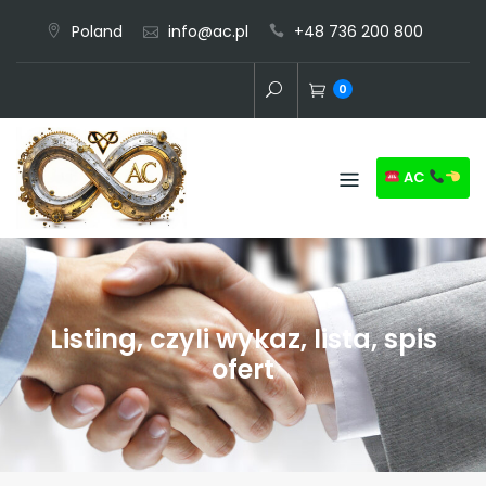
Skip
Poland
info@ac.pl
+48 736 200 800
to
content
0
AC
Listing, czyli wykaz, lista, spis
ofert