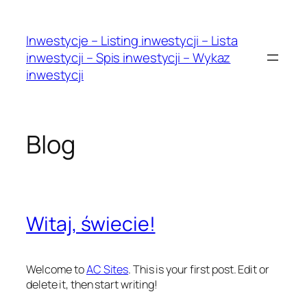
Skip
to
Inwestycje – Listing inwestycji – Lista
content
inwestycji – Spis inwestycji – Wykaz
inwestycji
Blog
Witaj, świecie!
Welcome to
AC Sites
. This is your first post. Edit or
delete it, then start writing!