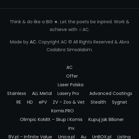
Think & do like a BIG ★. Let the poets be inpired. Work &
achieve with ☆AC.
Made by
AC
. Copyright AC © All Rights Reserved & Abra
Cadabra Simsalabim.
AC
Offer
Laser Polska
Stainless
ALL Metal
Lasery Pro
Advanced Coatings
RE
HD
ePV
ZV – Zoo & Vet
Stealth
Sygnet
Komis.PRO
Olimpic
KoMIX – Skup i Komis
Kupuj jak Bilioner
inv.
8V.pl – Infinite Value
Unica.pl
Au
UnBOX.pl
Listing