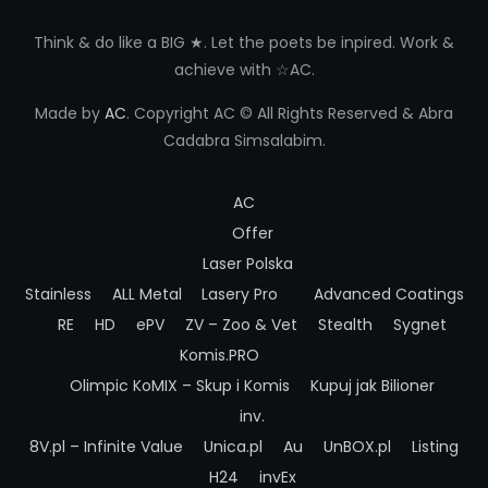
Think & do like a BIG ★. Let the poets be inpired. Work &
achieve with ☆AC.
Made by
AC
. Copyright AC © All Rights Reserved & Abra
Cadabra Simsalabim.
AC
Offer
Laser Polska
Stainless
ALL Metal
Lasery Pro
Advanced Coatings
RE
HD
ePV
ZV – Zoo & Vet
Stealth
Sygnet
Komis.PRO
Olimpic
KoMIX – Skup i Komis
Kupuj jak Bilioner
inv.
8V.pl – Infinite Value
Unica.pl
Au
UnBOX.pl
Listing
H24
invEx