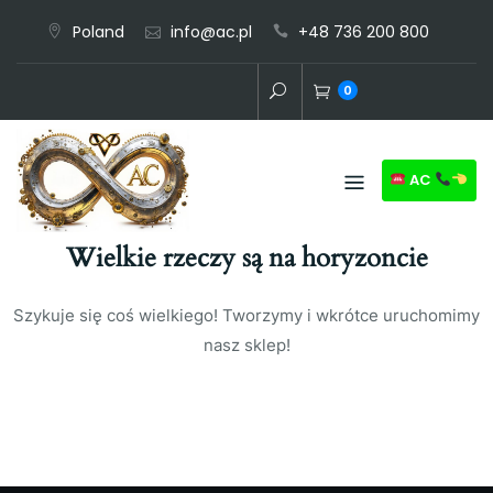
Skip
Poland
info@ac.pl
+48 736 200 800
to
content
0
AC
Wielkie rzeczy są na horyzoncie
Szykuje się coś wielkiego! Tworzymy i wkrótce uruchomimy
nasz sklep!